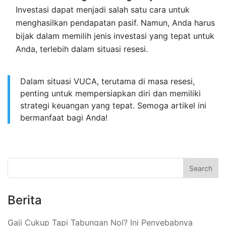
Investasi dapat menjadi salah satu cara untuk
menghasilkan pendapatan pasif. Namun, Anda harus
bijak dalam memilih jenis investasi yang tepat untuk
Anda, terlebih dalam situasi resesi.
Dalam situasi VUCA, terutama di masa resesi,
penting untuk mempersiapkan diri dan memiliki
strategi keuangan yang tepat. Semoga artikel ini
bermanfaat bagi Anda!
Berita
Gaji Cukup Tapi Tabungan Nol? Ini Penyebabnya