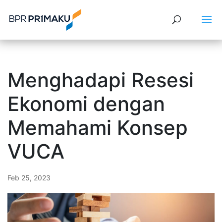
Menghadapi Resesi
Ekonomi dengan
Memahami Konsep
VUCA
Feb 25, 2023